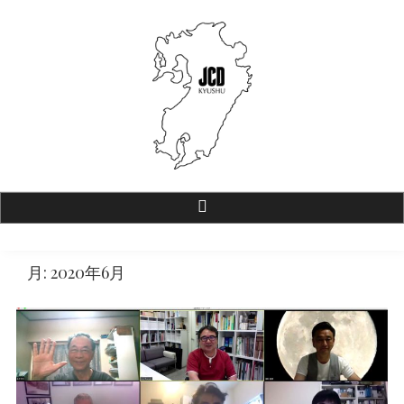
JCD九州【公式ホームページ】
一般社団法人 日本商環境デザイン協会 九州支部
月:
2020年6月