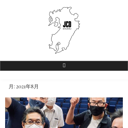
JCD九州【公式ホームページ】
一般社団法人 日本商環境デザイン協会 九州支部
月:
2021年8月